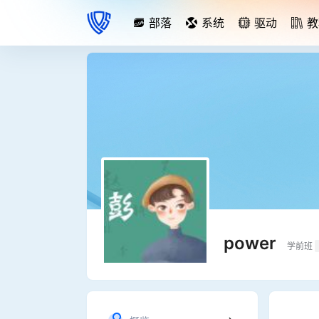
部落
系统
驱动
教
power
学前班