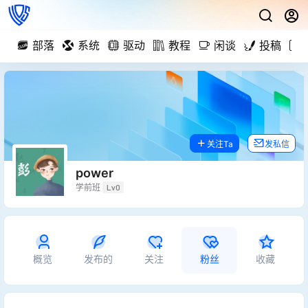
部落
系统
驱动
教程
闲谈
投稿
关注Ta
发私信
power
学前班
Lv0
概览
发布的
关注
粉丝
收藏