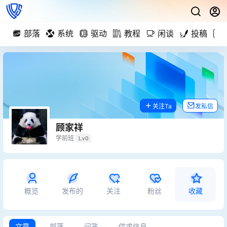
部落
系统
驱动
教程
闲谈
投稿
关注Ta
发私信
顾家祥
学前班
Lv0
概览
发布的
关注
粉丝
收藏
文章
部落
问答
供求信息