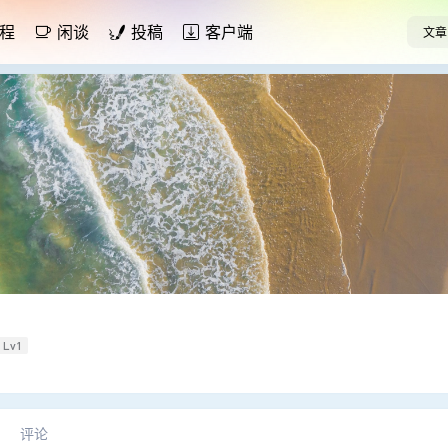
程
闲谈
投稿
客户端
文章
Lv1
评论