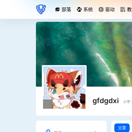
部落
系统
驱动
教
gfdgdxi
小学
文章