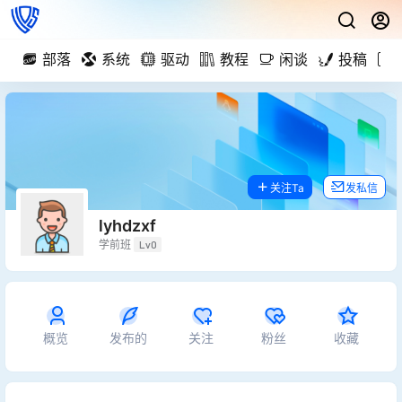
部落
系统
驱动
教程
闲谈
投稿
关注Ta
发私信
lyhdzxf
学前班
Lv0
概览
发布的
关注
粉丝
收藏