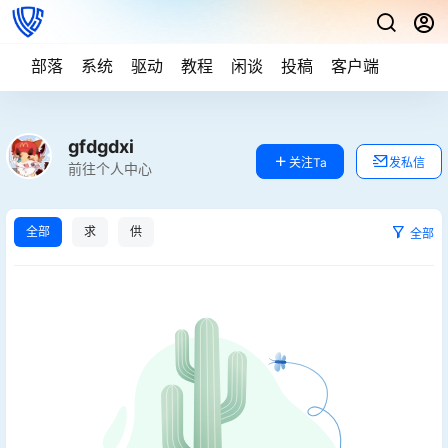
部落
系统
驱动
教程
闲谈
投稿
客户端
gfdgdxi
关注Ta
发私信
前往个人中心
全部
求
供
全部